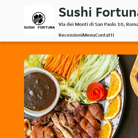
Passa
Sushi Fortun
al
contenuto
Via dei Monti di San Paolo 10, Rom
principale
Recensioni
Menu
Contatti